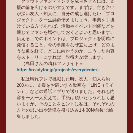
クラウドファンディングを成功させるには、支
援の輪を広げるのが大切です。まずは、付き合い
が深い友人・知人に、自分の成し遂げたい「プロ
ジェクト」を一生懸命伝えましょう。事業を手掛
けている方であれば、活動やイベント開催などを
通じてファンを増やしておくとよいと思います。
伝える上でのポイントは、プロジェクトを明確に
発信すること。今の事業をなぜ立ち上げ、どのよ
うな道を経て、どこに向かうのか。こうした内容
をストーリーにすれば、説得力が増します。
（島田さんの晴れフレサイト＝
https://readyfor.jp/projects/everydenim
）
私は晴れフレで挑戦した時、友人・知人ら約
200人に、支援をお願いする動画を「LINE（ライ
ン）」などの通話アプリで送りました。それも内
容を一人一人変えて。手紙は頂いたらうれしく思
いますが、そのことをヒントに私は、それぞれの
方との思い出や近況を盛り込み1本30秒前後で編
集しました。