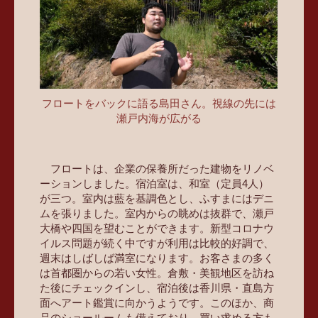
フロートをバックに語る島田さん。視線の先には
瀬戸内海が広がる
フロートは、企業の保養所だった建物をリノベ
ーションしました。宿泊室は、和室（定員4人）
が三つ。室内は藍を基調色とし、ふすまにはデニ
ムを張りました。室内からの眺めは抜群で、瀬戸
大橋や四国を望むことができます。新型コロナウ
イルス問題が続く中ですが利用は比較的好調で、
週末はしばしば満室になります。お客さまの多く
は首都圏からの若い女性。倉敷・美観地区を訪ね
た後にチェックインし、宿泊後は香川県・直島方
面へアート鑑賞に向かうようです。このほか、商
品のショールームも備えており、買い求める方も