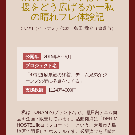
援をどう広げるかー私
の晴れフレ体験記
ITONAMI（イトナミ）代表 島田 舜介（倉敷市）
公開年
2019年8～9月
プロジェクト名
「47都道府県旅の終着、デニム兄弟がジ
ーンズの街に拠点をつくる」
支援総額
1124万4000円
私はITONAMIのブランド名で、瀬戸内デニム商
品を企画・販売しています。活動拠点は「DENIM
HOSTEL float（フロート）」という、倉敷市児島
地区で開業したホステルです。必要資金を「晴れ