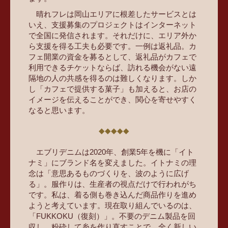
晴れフレは岡山エリアに根差したサービスとは
いえ、支援募集のプロジェクトはインターネット
で全国に発信されます。それだけに、エリア外か
ら支援を得る工夫も必要です。一例は返礼品。カ
フェ開業の資金を募るとして、返礼品がカフェで
利用できるチケットならば、訪れる機会がない遠
隔地の人の共感を得るのは難しくなります。しか
し「カフェで提供する菓子」も加えると、お店の
イメージを伝えることができ、関心を寄せやすく
なると思います。
エブリデニムは2020年、創業5年を機に「イト
ナミ」にブランド名を変えました。イトナミの理
念は「意思あるものづくりを、波のように広げ
る」。服作りは、生産者の視点だけで行われがち
です。私は、着る側も巻き込んだ商品作りを進め
ようと考えています。現在取り組んでいるのは、
「FUKKOKU（復刻）」。不要のデニム製品を回
収し、粉砕して糸を作り直すことで、全く新しい