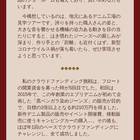
います。
今構想しているのは、地元にあるデニム工場の
見学ツアーです。誇りを持った職人さんの姿と、
大きな音を響かせる機械の迫力ある動きを目の当
たりにすると、はき慣れたジーンズへの親しみが
深まり、作り手との「距離」も近付くはず。新型
コロナウイルス禍が落ち着いたら、ぜひ実現させ
ようと思っています。
私のクラウドファンディング挑戦は、フロート
の開業資金を募った時が5回目でした。初回は
2015年で、この年創業のエブリデニムが初めて企
画した「黒ベンガラ染めジーンズ」の販売が目的
で、目標の2倍以上となる約210万円を得ました。
新作デニム製品の販売やイベント開催費、移動販
売に使うキャンピングカーの購入…。その後も、
ほぼ年1回のペースでクラウドファンディングに
チャレンジし、全て成功しました。