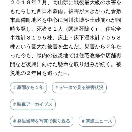
２０１８年７月、岡山県に戦後最大級の水害を
もたらした西日本豪雨。被害が大きかった倉敷
市真備町地区を中心に河川決壊や土砂崩れが同
時多発し、死者６１人（関連死除く）、住宅全
半壊計８１９５棟、床上・床下浸水計７０５８
棟という甚大な被害を生んだ。災害から２年た
った今も、県内の被災地では住宅改修や店舗再
開など復興に向けた懸命な取り組みが続く。被
災地の２年目を追った―。
# 豪雨から１年
# データで見る被害状況
# 映像アーカイブス
# 発生当時を写真で振り返る
# 関連ニュース