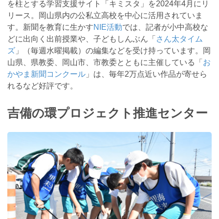
を柱とする学習支援サイト「キミスタ」を2024年4月にリ
リース。岡山県内の公私立高校を中心に活用されていま
す。新聞を教育に生かす
NIE活動
では、記者が小中高校な
どに出向く出前授業や、子どもしんぶん「
さん太タイム
ズ
」（毎週水曜掲載）の編集などを受け持っています。岡
山県、県教委、岡山市、市教委とともに主催している「
お
かやま新聞コンクール
」は、毎年2万点近い作品が寄せら
れるなど好評です。
吉備の環プロジェクト推進センター