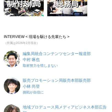
INTERVIEW < 現場を駆ける先輩たち >
（所属は2026年2月現在）
編集局統合コンテンツセンター報道部
中村 啄也
取材努力を惜しまない
販売プロモーション局販売本部販売部
小林 尚登
挑戦が自信に
地域プロデュース局メディアビジネス本部広告