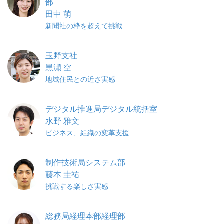
部
田中 萌
新聞社の枠を超えて挑戦
玉野支社
黒瀬 空
地域住民との近さ実感
デジタル推進局デジタル統括室
水野 雅文
ビジネス、組織の変革支援
制作技術局システム部
藤本 圭祐
挑戦する楽しさ実感
総務局経理本部経理部