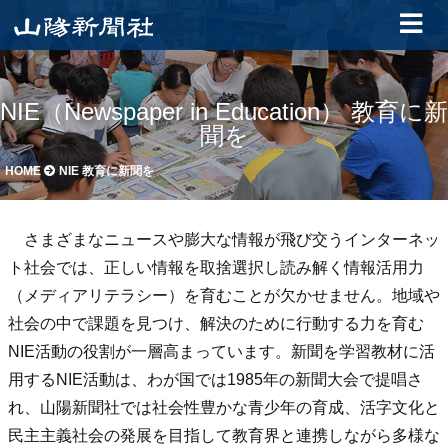
NIE（Newspaper in Education） 教育に新
聞を
HOME
NIE 教育に新聞を
さまざまなニュースや膨大な情報が飛び交うインターネッ
ト社会では、正しい情報を取捨選択し読み解く情報活用力
（メディアリテラシー）を育むことが欠かせません。地域や
社会の中で課題を見つけ、解決のために行動する力を育む
NIE活動の役割が一層高まっています。新聞を学習教材に活
用するNIE活動は、わが国では1985年の新聞大会で提唱さ
れ、山陽新聞社では社会性豊かな青少年の育成、活字文化と
民主主義社会の発展を目指して教育界と連携しながら多様な