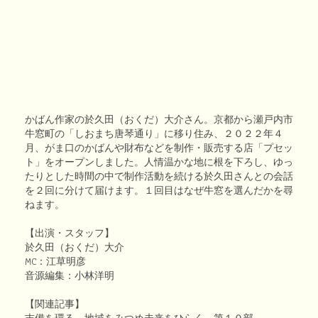
かばん作家の於久田（おくだ）大介さん。京都から瀬戸内市
牛窓町の「しおまち唐琴通り」に移り住み、２０２２年４
月、がま口のかばんや財布などを制作・販売する店「プセッ
ト」をオープンしました。人情温かな地に根を下ろし、ゆっ
たりとした時間の中で制作活動を続ける於久田さんとの会話
を２回に分けて届けます。１回目はなぜ牛窓を選んだかを尋
ねます。
【出演・スタッフ】
於久田（おくだ）大介
MC：江草明彦
音源編集：小林洋明
【関連記事】