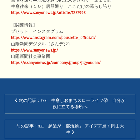
吉備を環る―地域をみつめ未来をひらく 第１０部
牛窓往来（１０）唐琴通り ここだけの暮らし誇り
https://www.sanyonews.jp/article/1287998
【関連情報】
プセット インスタグラム
https://www.instagram.com/poussette_official/
山陽新聞デジタル（さんデジ）
https://www.sanyonews.jp/
山陽新聞社会事業団
https://c.sanyonews.jp/company/group/jigyoudan/
次の記事：#33 牛窓しおまちスローライフ② 自分が
役に立てる場所へ
前の記事：#31 起業が「部活動」 アイデア磨く岡山大
生