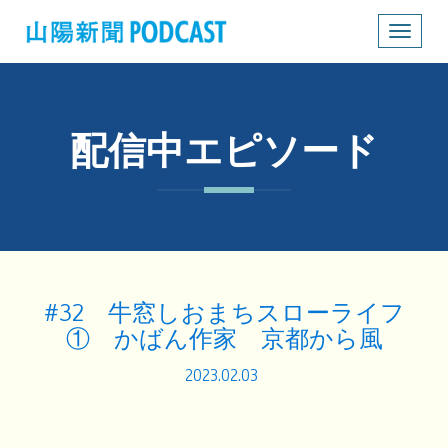
Toggle
navigat
配信中エピソード
#32 牛窓しおまちスローライフ
① かばん作家 京都から風
2023.02.03