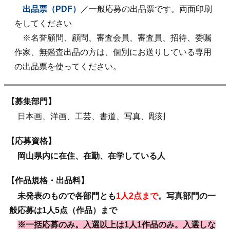
出品票（PDF）
／一般応募の出品票です。両面印刷
をしてください
※名誉顧問、顧問、審査会員、審査員、招待、委嘱
作家、無鑑査出品の方は、個別にお送りしている専用
の出品票を使ってください。
【募集部門】
日本画、洋画、工芸、書道、写真、彫刻
【応募資格】
岡山県内に在住、在勤、在学している人
【作品規格・出品料】
未発表のもので各部門とも
1人2点まで
。写真部門の一
般応募は1人5点（作品）まで
※一括応募のみ。入選以上は1人1作品のみ。入選しな