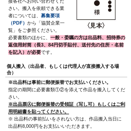
接各社へお問い合わせくだ
さい。搬入を依頼できる業
者については、
募集要項
（PDF）
から「協賛企業一
覧」をご参照ください。
必要書類のほかに、
一般・委嘱の方は出品料、招待券の
返信用封筒（長3、84円切手貼付、送付先の住所・名前
を記入）が必要
です。
個人搬入（出品者、もしくは代理人が直接搬入する場
合）
※出品料は事前に郵便振替でお支払いください。
指定の期間に必要書類①②を添えて作品を搬入してくだ
さい。
※出品票Ⓐに郵便振替の受領証（写し可）もしくはご利
用明細書を貼ってください。
※ 出品料の事前払いをされない方は、作品搬入当日に
出品料8,000円をお支払いいただきます。