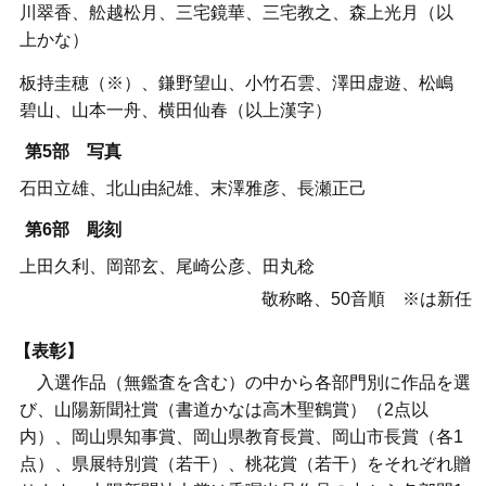
川翠香、舩越松月、三宅鏡華、三宅教之、森上光月（以
上かな）
板持圭穂（※）、鎌野望山、小竹石雲、澤田虚遊、松嶋
碧山、山本一舟、横田仙春（以上漢字）
第5部 写真
石田立雄、北山由紀雄、末澤雅彦、長瀬正己
第6部 彫刻
上田久利、岡部玄、尾崎公彦、田丸稔
敬称略、50音順 ※は新任
【表彰】
入選作品（無鑑査を含む）の中から各部門別に作品を選
び、山陽新聞社賞（書道かなは高木聖鶴賞）（2点以
内）、岡山県知事賞、岡山県教育長賞、岡山市長賞（各1
点）、県展特別賞（若干）、桃花賞（若干）をそれぞれ贈