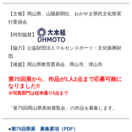
【主催】岡山県、山陽新聞社、おかやま県民文化祭実
行委員会
【特別協賛】
【協力】公益財団法人マルセンスポーツ・文化振興財
団
【後援】岡山県教育委員会、岡山市、津山市
第75回展から、作品が1人2点まで応募可能に
なりました!!
※写真部門は従来通り5点まで
「第75回岡山県美術展覧会」の作品を募集します。
●
第75回県展 募集要項（PDF）