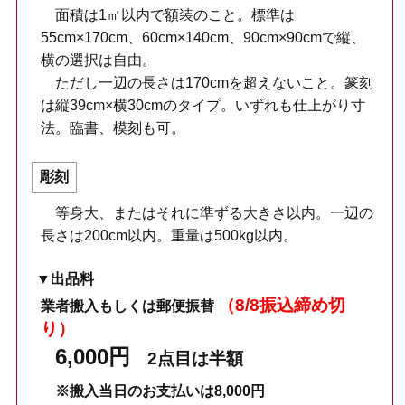
面積は1㎡以内で額装のこと。標準は
55cm×170cm、60cm×140cm、90cm×90cmで縦、
横の選択は自由。
ただし一辺の長さは170cmを超えないこと。篆刻
は縦39cm×横30cmのタイプ。いずれも仕上がり寸
法。臨書、模刻も可。
彫刻
等身大、またはそれに準ずる大きさ以内。一辺の
長さは200cm以内。重量は500kg以内。
▼出品料
（8/8振込締め切
業者搬入もしくは郵便振替
り）
6,000円
2点目は半額
※搬入当日のお支払いは8,000円