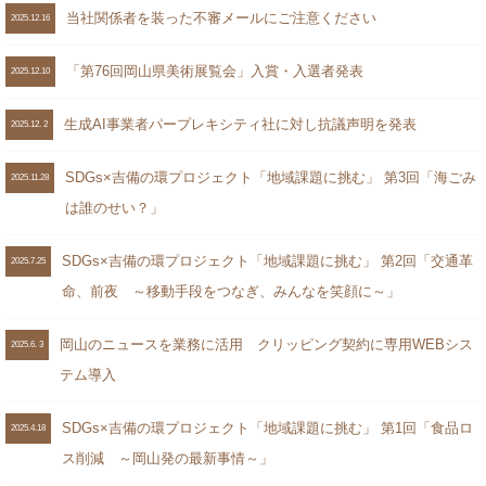
当社関係者を装った不審メールにご注意ください
2025.12.16
「第76回岡山県美術展覧会」入賞・入選者発表
2025.12.10
生成AI事業者パープレキシティ社に対し抗議声明を発表
2025.12. 2
SDGs×吉備の環プロジェクト「地域課題に挑む」 第3回「海ごみ
2025.11.28
は誰のせい？」
SDGs×吉備の環プロジェクト「地域課題に挑む」 第2回「交通革
2025.7.25
命、前夜 ～移動手段をつなぎ、みんなを笑顔に～」
岡山のニュースを業務に活用 クリッピング契約に専用WEBシス
2025.6. 3
テム導入
SDGs×吉備の環プロジェクト「地域課題に挑む」 第1回「食品ロ
2025.4.18
ス削減 ～岡山発の最新事情～」