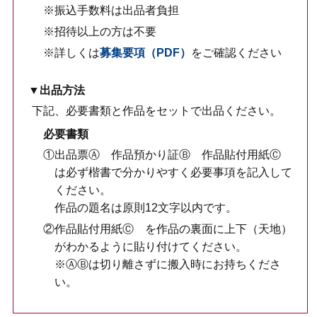
※振込手数料は出品者負担
※招待以上の方は不要
※詳しくは
募集要項（PDF）
をご確認ください
▼出品方法
下記、必要書類と作品をセットで出品ください。
必要書類
①出品票Ⓐ 作品預かり証Ⓑ 作品貼付用紙Ⓒ
は必ず楷書で分かりやすく必要事項を記入して
ください。
作品の題名は原則12文字以内です。
②作品貼付用紙Ⓒ を作品の裏面に上下（天地）
がわかるように貼り付けてください。
※ⒶⒷは切り離さずに搬入時にお持ちくださ
い。