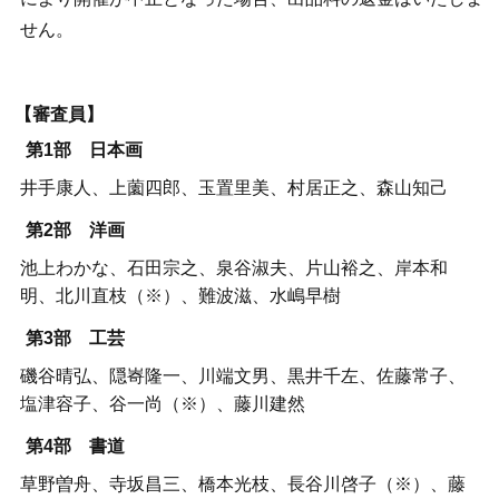
せん。
【審査員】
第1部 日本画
井手康人、上薗四郎、玉置里美、村居正之、森山知己
第2部 洋画
池上わかな、石田宗之、泉谷淑夫、片山裕之、岸本和
明、北川直枝（※）、難波滋、水嶋早樹
第3部 工芸
磯谷晴弘、隠㟢隆一、川端文男、黒井千左、佐藤常子、
塩津容子、谷一尚（※）、藤川建然
第4部 書道
草野曽舟、寺坂昌三、橋本光枝、長谷川啓子（※）、藤