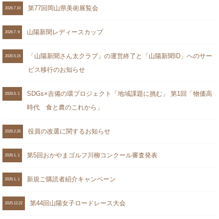
第77回岡山県美術展覧会
2026.7.10
山陽新聞レディースカップ
2026.7. 9
「山陽新聞さん太クラブ」の運営終了と「山陽新聞ID」へのサー
2026.5.15
ビス移行のお知らせ
SDGs×吉備の環プロジェクト「地域課題に挑む」 第1回「物価高
2026.5. 1
時代 食と農のこれから」
役員の改選に関するお知らせ
2026.2.26
第5回おかやまゴルフ川柳コンクール審査発表
2026.1. 1
新規ご購読者紹介キャンペーン
2026.1. 1
第44回山陽女子ロードレース大会
2025.12.22