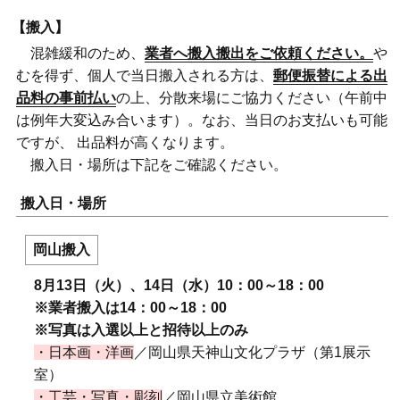
【搬入】
混雑緩和のため、
業者へ搬入搬出をご依頼ください。
や
むを得ず、個人で当日搬入される方は、
郵便振替による出
品料の事前払い
の上、分散来場にご協力ください（午前中
は例年大変込み合います）。なお、当日のお支払いも可能
ですが、 出品料が高くなります。
搬入日・場所は下記をご確認ください。
搬入日・場所
岡山搬入
8月13日（火）、14日（水）10：00～18：00
※業者搬入は14：00～18：00
※写真は入選以上と招待以上のみ
・日本画・洋画
／岡山県天神山文化プラザ（第1展示
室）
・工芸・写真・彫刻
／岡山県立美術館